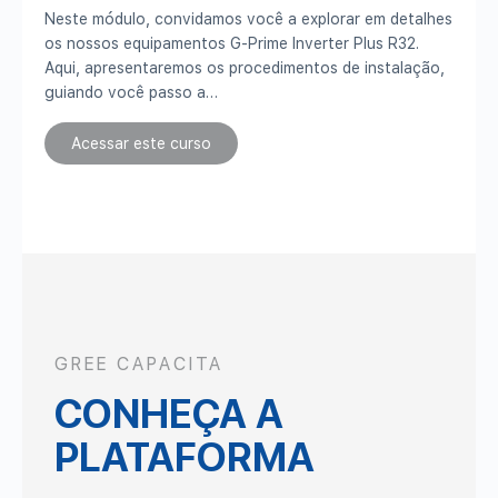
Neste módulo, convidamos você a explorar em detalhes
N
os nossos equipamentos G-Prime Inverter Plus R32.
o
Aqui, apresentaremos os procedimentos de instalação,
A
guiando você passo a…
g
Acessar este curso
GREE CAPACITA
CONHEÇA A
PLATAFORMA