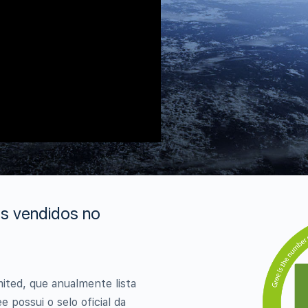
s vendidos no
ited, que anualmente lista
possui o selo oficial da