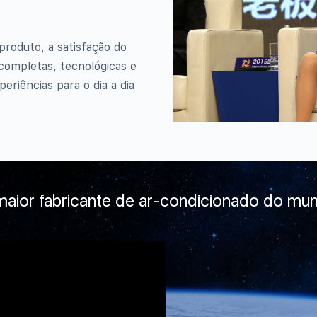
roduto, a satisfação do
completas, tecnológicas e
eriências para o dia a dia
maior fabricante de ar-condicionado do mu