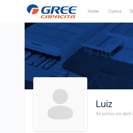
Home
Cursos
S
Luiz
Se juntou em abril