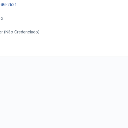
466-2521
no
dor (Não Credenciado)