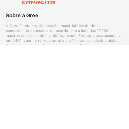
Sobre a Gree
A Gree Electric Appliances é a maior fabricante de ar-
condicionado do mundo, de acordo com a lista das "2.000
maiores empresas do mundo" da revista Forbes, posicionando-se
em 246° lugar no ranking geral e em 1º lugar na indústria global
de condicionadores de ar. A empresa destaca-se em pesquisa e
desenvolvimento de produtos, vendas e serviços, com foco
principal em condicionador de ar e refrigeração. A cada três
aparelhos de ar-condicionado fabricados no mundo, uma unidade
é produzida pela Gree. A companhia, sediada na China, mantém-
se na liderança nas vendas de ar-condicionado no País, há 20
anos consecutivos e há 10 anos no mercado global, com cerca de
400 milhões de consumidores em todo o mundo.